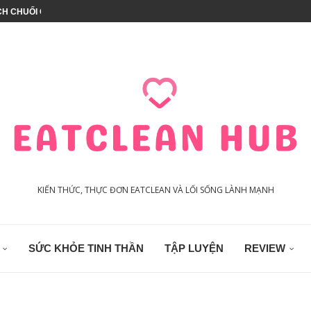
CH CHUỐI CHIA
À – 3 VỊ...
T CALO
CH GIÒN RỤM THƠM NGON
UX CÓ TỐT KHÔNG?
THỰC PHẨM (PHÙ HỢP...
 GÀ HEALTHY (CHẢ...
HÀO EAT CLEAN
KIẾN THỨC, THỰC ĐƠN EATCLEAN VÀ LỐI SỐNG LÀNH MẠNH
SỨC KHỎE TINH THẦN
TẬP LUYỆN
REVIEW