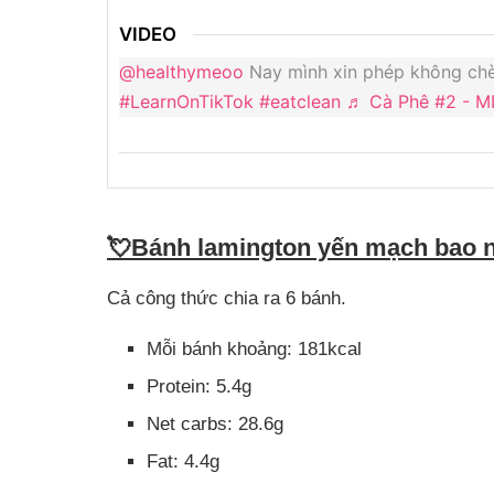
VIDEO
@healthymeoo
Nay mình xin phép không chè
#LearnOnTikTok
#eatclean
♬ Cà Phê #2 - M
💘
Bánh lamington yến mạch bao n
Cả công thức chia ra 6 bánh.
Mỗi bánh khoảng: 181kcal
Protein: 5.4g
Net carbs: 28.6g
Fat: 4.4g