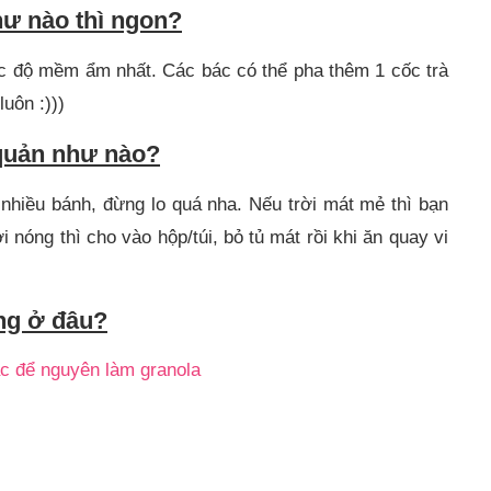
ư nào thì ngon?
c độ mềm ẩm nhất. Các bác có thể pha thêm 1 cốc trà
uôn :)))
quản như nào?
nhiều bánh, đừng lo quá nha. Nếu trời mát mẻ thì bạn
 nóng thì cho vào hộp/túi, bỏ tủ mát rồi khi ăn quay vi
ng ở đâu?
c để nguyên làm granola