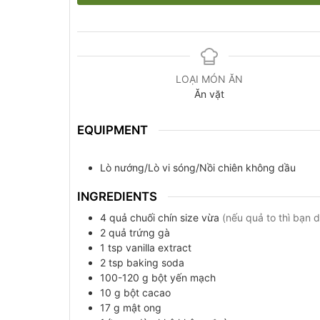
LOẠI MÓN ĂN
Ăn vặt
EQUIPMENT
Lò nướng/Lò vi sóng/Nồi chiên không dầu
INGREDIENTS
4
quả
chuối chín size vừa
(nếu quả to thì bạn 
2
quả
trứng gà
1
tsp
vanilla extract
2
tsp
baking soda
100-120
g
bột yến mạch
10
g
bột cacao
17
g
mật ong