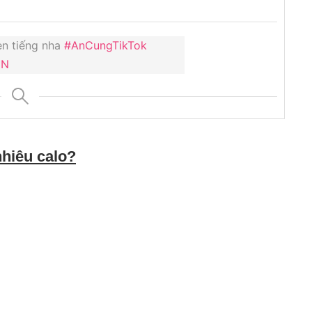
n tiếng nha
#AnCungTikTok
IN
hiêu calo?