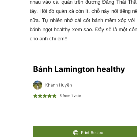
nhau vào cái quán trên đường Đặng Thái Thâ
tây. Hồi đó quán xá còn ít, chỗ này nổi tiếng 
nữa. Tự nhiên nhớ cái cốt bánh mềm xốp với 
bánh ngọt healthy xem sao. Đây sẽ là một cô
cho anh chị em!!
Bánh Lamington healthy
Khánh Huyền
5
from 1 vote
Print Recipe