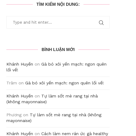
TÌM KIẾM NỘI DUNG:
BÌNH LUẬN MỚI
Khánh Huyền
on
Gà bó xôi yến mạch: ngon quên
lối về!
Trâm
on
Gà bó xôi yến mạch: ngon quên lối về!
Khánh Huyền
on
Tự làm sốt mè rang tại nhà
(không mayonnaise)
Phương
on
Tự làm sốt mè rang tại nhà (không
mayonnaise)
Khánh Huyền
on
Cách làm nem rán ức gà healthy