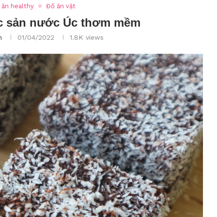
 ăn healthy
Đồ ăn vặt
c sản nước Úc thơm mềm
n
01/04/2022
1.8K
views