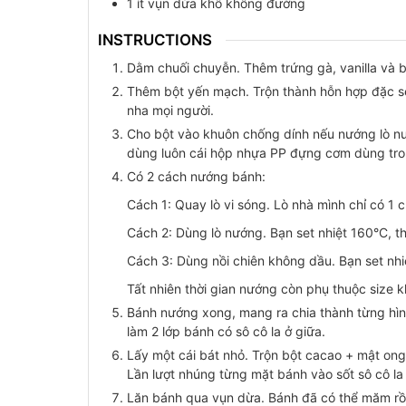
1
ít
vụn dừa khô không đường
INSTRUCTIONS
Dằm chuối chuyễn. Thêm trứng gà, vanilla và 
Thêm bột yến mạch. Trộn thành hỗn hợp đặc sệ
nha mọi người.
Cho bột vào khuôn chống dính nếu nướng lò nư
dùng luôn cái hộp nhựa PP đựng cơm dùng tron
Có 2 cách nướng bánh:
Cách 1: Quay lò vi sóng. Lò nhà mình chỉ có 1 
Cách 2: Dùng lò nướng. Bạn set nhiệt 160°C, th
Cách 3: Dùng nồi chiên không dầu. Bạn set nhi
Tất nhiên thời gian nướng còn phụ thuộc size k
Bánh nướng xong, mang ra chia thành từng hình
làm 2 lớp bánh có sô cô la ở giữa.
Lấy một cái bát nhỏ. Trộn bột cacao + mật ong
Lần lượt nhúng từng mặt bánh vào sốt sô cô la
Lăn bánh qua vụn dừa. Bánh đã có thể măm rồi