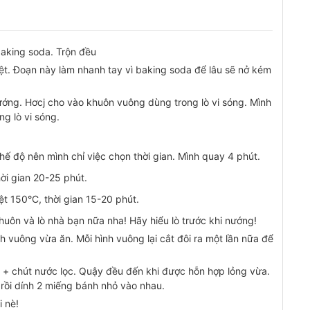
baking soda. Trộn đều
t. Đoạn này làm nhanh tay vì baking soda để lâu sẽ nở kém
ớng. Hơcj cho vào khuôn vuông dùng trong lò vi sóng. Mình
g lò vi sóng.
chế độ nên mình chỉ việc chọn thời gian. Mình quay 4 phút.
ời gian 20-25 phút.
ệt 150°C, thời gian 15-20 phút.
huôn và lò nhà bạn nữa nha! Hãy hiểu lò trước khi nướng!
 vuông vừa ăn. Mỗi hình vuông lại cắt đôi ra một lần nữa để
 + chút nước lọc. Quậy đều đến khi được hỗn hợp lỏng vừa.
 rồi dính 2 miếng bánh nhỏ vào nhau.
 nè!