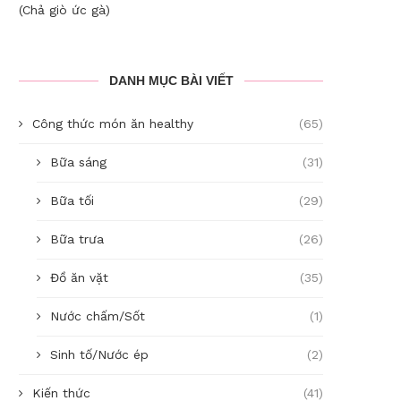
(Chả giò ức gà)
DANH MỤC BÀI VIẾT
Công thức món ăn healthy
(65)
Bữa sáng
(31)
Bữa tối
(29)
Bữa trưa
(26)
Đồ ăn vặt
(35)
Nước chấm/Sốt
(1)
Sinh tố/Nước ép
(2)
Kiến thức
(41)