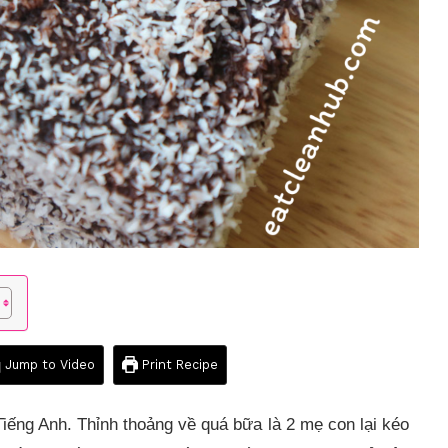
Jump to Video
Print Recipe
iếng Anh. Thỉnh thoảng về quá bữa là 2 mẹ con lại kéo