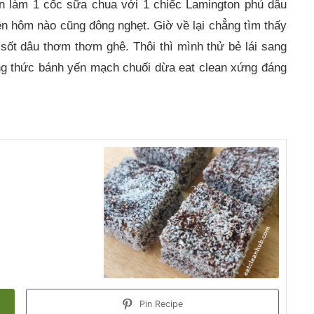
n làm 1 cốc sữa chua với 1 chiếc Lamington phủ dâu
nên hôm nào cũng đông nghẹt. Giờ về lại chẳng tìm thấy
sốt dâu thơm thơm ghê. Thôi thì mình thử bẻ lái sang
ng thức bánh yến mạch chuối dừa eat clean xứng đáng
Pin Recipe