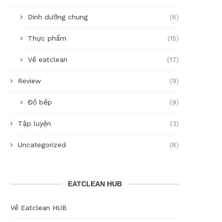
Dinh dưỡng chung
(6)
Thực phẩm
(15)
Về eatclean
(17)
Review
(9)
Đồ bếp
(9)
Tập luyện
(3)
Uncategorized
(8)
EATCLEAN HUB
Về Eatclean HUB