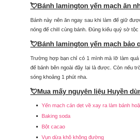
💘
Bánh lamington yến mạch ăn nh
Bánh này nên ăn ngay sau khi làm để giữ đượ
nóng để chill cùng bánh. Đúng kiểu quý sờ tộc l
💘
Bánh lamington yến mạch bảo 
Trường hợp bạn chỉ có 1 mình mà lỡ làm quá 
để bánh bên ngoài đậy lại là được. Còn nếu trời
sóng khoảng 1 phút nha.
💘
Mua mấy nguyên liệu Huyền dù
Yến mạch cán dẹt về xay ra làm bánh hoặ
Baking soda
Bột cacao
Vụn dừa khô không đường