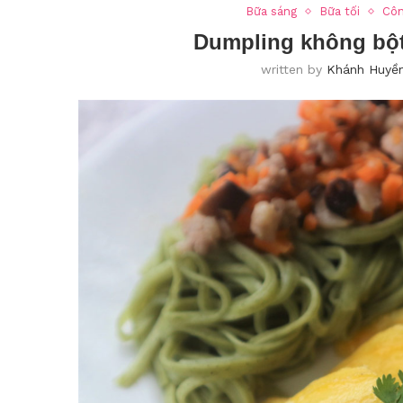
Bữa sáng
Bữa tối
Côn
Dumpling không bột 
written by
Khánh Huyề