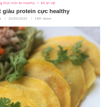
g thức món ăn healthy
Đồ ăn vặt
giàu protein cực healthy
n
23/03/2022
1.6K
views