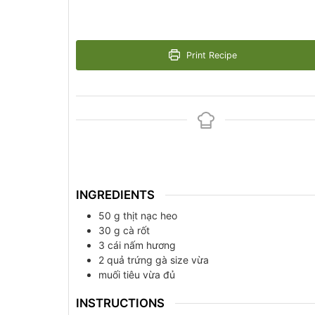
Print Recipe
INGREDIENTS
50
g
thịt nạc heo
30
g
cà rốt
3
cái
nấm hương
2
quả
trứng gà size vừa
muối tiêu vừa đủ
INSTRUCTIONS