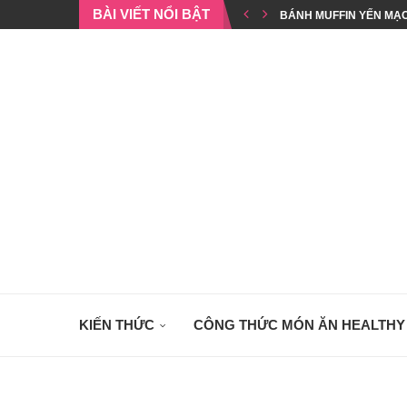
BÀI VIẾT NỔI BẬT
BÁNH MUFFIN YẾN MẠ
TỰ LÀM GRANOLA TẠI NH
CORN DOG YẾN MẠCH Í
BÁNH COOKIE YẾN MẠ
MÁY LÀM SỮA HẠT GIL
BẢNG CALO CÁC LOẠI 
CÁCH LÀM NEM RÁN ỨC
KIẾN THỨC
CÔNG THỨC MÓN ĂN HEALTHY