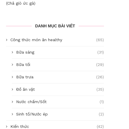
(Chả giò ức gà)
DANH MỤC BÀI VIẾT
Công thức món ăn healthy
(65)
Bữa sáng
(31)
Bữa tối
(29)
Bữa trưa
(26)
Đồ ăn vặt
(35)
Nước chấm/Sốt
(1)
Sinh tố/Nước ép
(2)
Kiến thức
(42)