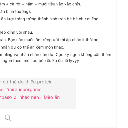
ăm + cà rốt + nấm + muối tiêu vào xào chín.
ăn bình thường).
Lần lượt tráng trứng thành hình tròn bé bé như miếng
 mép dính với nhau.
oàn. Bạn nào muốn ăn trứng ướt thì áp chảo ít thôi nè.
 nhân dư có thể ăn kèm món khác.
umpling và phần nhân còn dư. Cực kỳ ngon không cần thêm
i ngon thơm mùi rau bó xôi. Eo ôi mê lyyyy
có thể do thiếu protein
io
#miraucuorganic
npaso
♬ nhạc nền - Mèo ăn