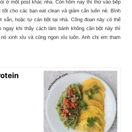
nói ở một post khác nha. Còn hôm nay thì thử vào bếp
t tốt cho các bạn eat clean và giảm cân luôn nè. Bình
 sẵn, hoặc tự cán bột tại nhà. Công đoạn này có thể
ên ngay khi thấy cách làm bánh không cần bột này thì
 nó xinh xỉu và cũng ngon xỉu luôn. Anh chị em tham
otein