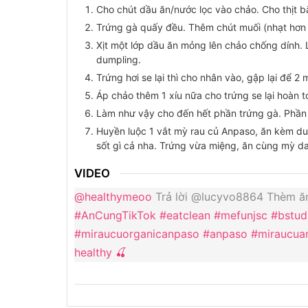
Cho chút dầu ăn/nước lọc vào chảo. Cho thịt b
Trứng gà quấy đều. Thêm chút muối (nhạt hơn 
Xịt một lớp dầu ăn mỏng lên chảo chống dính. 
dumpling.
Trứng hơi se lại thì cho nhân vào, gập lại để 2
Áp chảo thêm 1 xíu nữa cho trứng se lại hoàn t
Làm như vậy cho đến hết phần trứng gà. Phần
Huyền luộc 1 vắt mỳ rau củ Anpaso, ăn kèm d
sốt gì cả nha. Trứng vừa miệng, ăn cùng mỳ da
VIDEO
@healthymeoo
Trả lời @lucyvo8864 Thèm ăn 
#AnCungTikTok
#eatclean
#mefunjsc
#bstud
#miraucuorganicanpaso
#anpaso
#miraucua
healthy 🍒