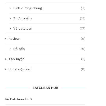
Dinh dưỡng chung
(7)
Thực phẩm
(15)
Về eatclean
(17)
Review
(9)
Đồ bếp
(9)
Tập luyện
(3)
Uncategorized
(8)
EATCLEAN HUB
Về Eatclean HUB