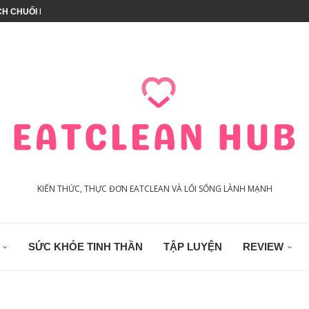
CH CHUỐI CHIA
À – 3 VỊ...
T CALO
CH GIÒN RỤM THƠM NGON
UX CÓ TỐT KHÔNG?
THỰC PHẨM (PHÙ HỢP...
 GÀ HEALTHY (CHẢ...
KIẾN THỨC, THỰC ĐƠN EATCLEAN VÀ LỐI SỐNG LÀNH MẠNH
SỨC KHỎE TINH THẦN
TẬP LUYỆN
REVIEW