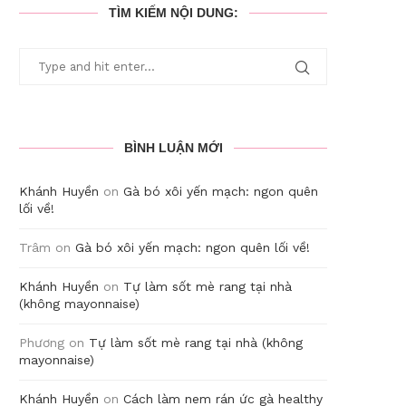
TÌM KIẾM NỘI DUNG:
BÌNH LUẬN MỚI
Khánh Huyền
on
Gà bó xôi yến mạch: ngon quên
lối về!
Trâm
on
Gà bó xôi yến mạch: ngon quên lối về!
Khánh Huyền
on
Tự làm sốt mè rang tại nhà
(không mayonnaise)
Phương
on
Tự làm sốt mè rang tại nhà (không
mayonnaise)
Khánh Huyền
on
Cách làm nem rán ức gà healthy