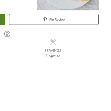
Pin Recipe
SERVINGS
1
người ăn