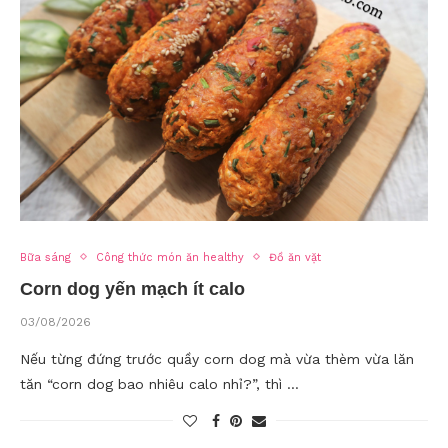
Bữa sáng
Công thức món ăn healthy
Đồ ăn vặt
Corn dog yến mạch ít calo
03/08/2026
Nếu từng đứng trước quầy corn dog mà vừa thèm vừa lăn
tăn “corn dog bao nhiêu calo nhỉ?”, thì …