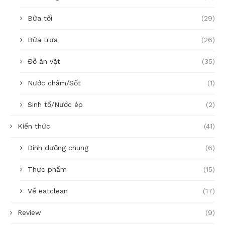
Bữa tối
(29)
Bữa trưa
(26)
Đồ ăn vặt
(35)
Nước chấm/Sốt
(1)
Sinh tố/Nước ép
(2)
Kiến thức
(41)
Dinh dưỡng chung
(6)
Thực phẩm
(15)
Về eatclean
(17)
Review
(9)