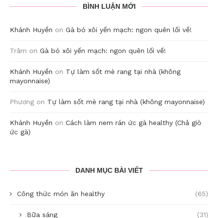
BÌNH LUẬN MỚI
Khánh Huyền
on
Gà bó xôi yến mạch: ngon quên lối về!
Trâm
on
Gà bó xôi yến mạch: ngon quên lối về!
Khánh Huyền
on
Tự làm sốt mè rang tại nhà (không
mayonnaise)
Phương
on
Tự làm sốt mè rang tại nhà (không mayonnaise)
Khánh Huyền
on
Cách làm nem rán ức gà healthy (Chả giò
ức gà)
DANH MỤC BÀI VIẾT
Công thức món ăn healthy
(65)
Bữa sáng
(31)