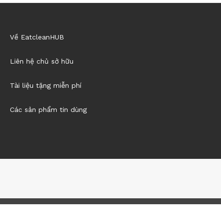
Về EatcleanHUB
Liên hệ chủ sở hữu
Tài liệu tặng miễn phí
Các sản phẩm tin dùng
@2021 - All Right Reserved. Designed and Developed by
Eatclean
HUB