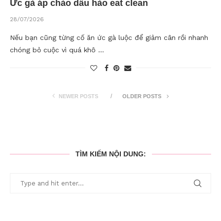
Ức gà áp chảo dầu hào eat clean
28/07/2026
Nếu bạn cũng từng cố ăn ức gà luộc để giảm cân rồi nhanh
chóng bỏ cuộc vì quá khô …
NEWER POSTS
OLDER POSTS
TÌM KIẾM NỘI DUNG: