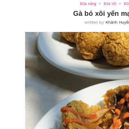
Bữa sáng
Bữa tối
Bữ
Gà bó xôi yến mạ
written by
Khánh Huyề