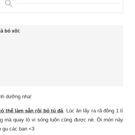
à bó xôi:
inh dưỡng nha!
có thể làm sẵn rồi bỏ tủ đá
. Lúc ăn lấy ra rã đông 1 tí
ng mà quay lò vi sóng luôn cũng được nè. Ôi món này
p gu các bạn <3