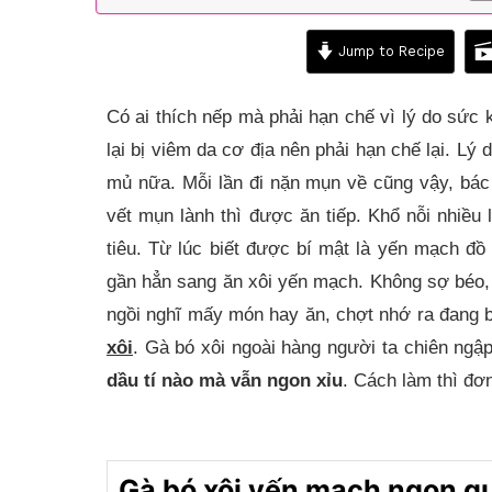
Jump to Recipe
Có ai thích nếp mà phải hạn chế vì lý do sức 
lại bị viêm da cơ địa nên phải hạn chế lại. Lý
mủ nữa. Mỗi lần đi nặn mụn về cũng vậy, bác 
vết mụn lành thì được ăn tiếp. Khổ nỗi nhiều l
tiêu. Từ lúc biết được bí mật là yến mạch đ
gần hẳn sang ăn xôi yến mạch. Không sợ béo
ngồi nghĩ mấy món hay ăn, chợt nhớ ra đang 
xôi
. Gà bó xôi ngoài hàng người ta chiên ng
dầu tí nào mà vẫn ngon xỉu
. Cách làm thì đơ
Gà bó xôi yến mạch ngon qu