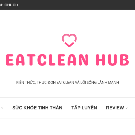
À – 3 VỊ...
T CALO
CH GIÒN RỤM THƠM NGON
UX CÓ TỐT KHÔNG?
THỰC PHẨM (PHÙ HỢP...
 GÀ HEALTHY (CHẢ...
HÀO EAT CLEAN
KIẾN THỨC, THỰC ĐƠN EATCLEAN VÀ LỐI SỐNG LÀNH MẠNH
SỨC KHỎE TINH THẦN
TẬP LUYỆN
REVIEW