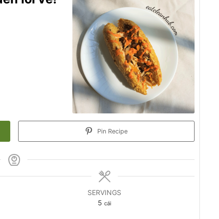
Pin Recipe
SERVINGS
5
cái