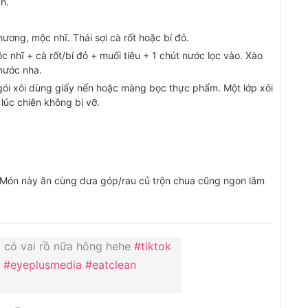
h.
ương, mộc nhĩ. Thái sợi cà rốt hoặc bí đỏ.
nhĩ + cà rốt/bí đỏ + muối tiêu + 1 chút nước lọc vào. Xào
nước nha.
h gói xôi dùng giấy nến hoặc màng bọc thực phẩm. Một lớp xôi
 lúc chiên không bị vỡ.
h. Món này ăn cùng dưa góp/rau củ trộn chua cũng ngon lắm
 có vai rồ nữa hông hehe
#tiktok
#eyeplusmedia
#eatclean