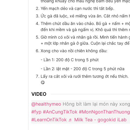
thoảng khuấy cho màu nghệ bám đều yến mạc
Yến mạch dẻo và cạn nước thì tắt bếp.
Ức gà đã luộc, xé miếng vừa ăn. Cắt nhỏ nấm h
Thêm chút dầu ăn vào chảo. Bỏ gà + nấm + mộc 
đến khi mềm và gà ngấm vị. Khô quá thì thêm 
Giờ mình có xôi và nhân gà rồi. Mình tiến hàn
+ một lớp nhân gà ở giữa. Cuộn lại chắc tay để
Xong cho vào nồi chiên không dầu:
- Lần 1: 200 độ C trong 5 phút
- Lần 2: lật mặt - 200 độ C trong 5 phút nữa
Lấy ra cắt xôi và rưới thêm tương ớt nếu thíc
😋
VIDEO
@healthymeo
Hông bít làm lại món này xong
#fyp
#AnCungTikTok
#MonNgonThanThuong
#LearnOnTikTok
♬ Milk Tea - gogokid iLab