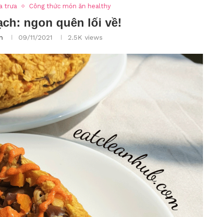
a trưa
Công thức món ăn healthy
ch: ngon quên lối về!
n
09/11/2021
2.5K
views