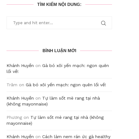
TÌM KIẾM NỘI DUNG:
BÌNH LUẬN MỚI
Khánh Huyền
on
Gà bó xôi yến mạch: ngon quên
lối về!
Trâm
on
Gà bó xôi yến mạch: ngon quên lối về!
Khánh Huyền
on
Tự làm sốt mè rang tại nhà
(không mayonnaise)
Phương
on
Tự làm sốt mè rang tại nhà (không
mayonnaise)
Khánh Huyền
on
Cách làm nem rán ức gà healthy