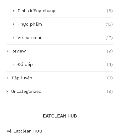
Dinh dưỡng chung
(6)
Thực phẩm
(15)
Về eatclean
(17)
Review
(9)
Đồ bếp
(9)
Tập luyện
(3)
Uncategorized
(8)
EATCLEAN HUB
Về Eatclean HUB