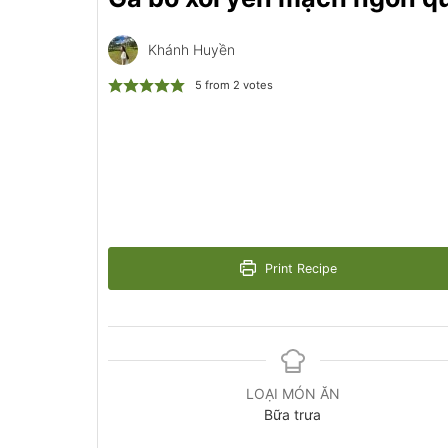
Khánh Huyền
5
from
2
votes
Print Recipe
LOẠI MÓN ĂN
Bữa trưa