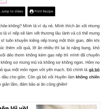
Jump to Video
Print Recipe
khỏe không? Mình là ví dụ nè. Mình thích ăn xôi nhưng
 do là vì nếp sẽ làm vết thương lâu lành và có thể mưng
sĩ luôn khuyên kiêng nếp trong một thời gian, đến khi
úc thèm xôi quá, lỡ ăn nhiều thì lại bị nặng bụng, khó
ồ xôi dẻo thơm không kém gạo nếp thì mình đã chuyển
, không sợ mưng mủ và không sợ không ngon. Hôm nọ
bỏ qua một món ngon với yến mạch. Đó chính là
gà bó
ập dầu cho giòn. Còn gà bó xôi Huyền làm
không chiên
n giản lắm, đảm bảo ai ăn cũng ghiền!
ên lối về!