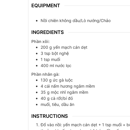
EQUIPMENT
Nồi chiên không dầu/Lò nướng/Chảo
INGREDIENTS
Phần xôi:
200
g
yến mạch cán dẹt
3
tsp
bột nghệ
1
tsp
muối
400
ml
nước lọc
Phần nhân gà:
130
g
ức gà luộc
4
cái
nấm hương ngâm mềm
35
g
mộc nhĩ ngâm mềm
40
g
cà rốt/bí đỏ
muối, tiêu, dầu ăn
INSTRUCTIONS
Đổ vào nồi: yến mạch cán dẹt + 1 tsp muối + b