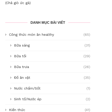
(Chả giò ức gà)
DANH MỤC BÀI VIẾT
Công thức món ăn healthy
(65)
Bữa sáng
(31)
Bữa tối
(29)
Bữa trưa
(26)
Đồ ăn vặt
(35)
Nước chấm/Sốt
(1)
Sinh tố/Nước ép
(2)
Kiến thức
(41)