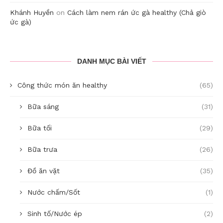
Khánh Huyền
on
Cách làm nem rán ức gà healthy (Chả giò
ức gà)
DANH MỤC BÀI VIẾT
Công thức món ăn healthy
(65)
Bữa sáng
(31)
Bữa tối
(29)
Bữa trưa
(26)
Đồ ăn vặt
(35)
Nước chấm/Sốt
(1)
Sinh tố/Nước ép
(2)