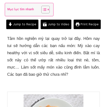
Mục lục tìm nhanh
Jump to Recipe
Jump to Video
Print Recipe
Tâm hồn nghiện mỳ lại quay trở lại đây. Hôm nay
tui sẽ hướng dẫn các bạn nấu món: Mỳ xào cay
healthy với vị sốt siêu dễ, siêu kinh điển. Bật mí là
sốt này có thể ướp rất nhiều loại thịt nè, tôm,
mực… Làm sốt mấy món xào cũng đỉnh lắm luôn.
Các bạn đã bao giờ thử chưa nhỉ?