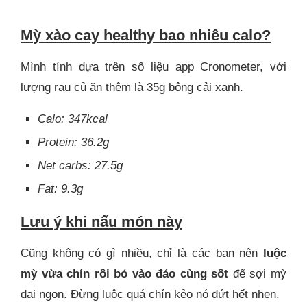
M
ỳ xào cay healthy bao nhiêu calo?
Mình tính dựa trên số liệu app Cronometer, với
lượng rau củ ăn thêm là 35g bông cải xanh.
Calo: 347kcal
Protein: 36.2g
Net carbs: 27.5g
Fat: 9.3g
Lưu ý khi nấu món này
Cũng không có gì nhiều, chỉ là các bạn nên
luộc
mỳ vừa chín rồi bỏ vào đảo cùng sốt
để sợi mỳ
dai ngon. Đừng luộc quá chín kẻo nó đứt hết nhen.