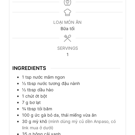
LOẠI MÓN ĂN
Bữa tối
SERVINGS
1
INGREDIENTS
1
tsp
nước mắm ngon
½
tbsp
nước tương đậu nành
½
tbsp
dầu hào
1
chút
ớt bột
7
g
bơ lạt
¾
tbsp
tỏi băm
100
g
ức gà bỏ da, thái miếng vừa ăn
30
g
mỳ khô
(mình dùng mỳ củ dền Anpaso, có
link mua ở dưới)
35
g
bông cải xanh