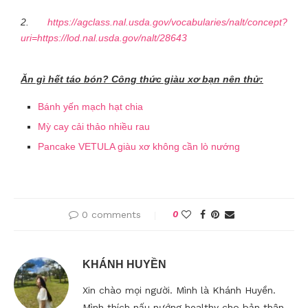
2.
https://agclass.nal.usda.gov/vocabularies/nalt/concept?
uri=https://lod.nal.usda.gov/nalt/28643
Ăn gì hết táo bón? Công thức giàu xơ bạn nên thử:
Bánh yến mạch hạt chia
Mỳ cay cải thảo nhiều rau
Pancake VETULA giàu xơ không cần lò nướng
0 comments
0
KHÁNH HUYỀN
Xin chào mọi người. Mình là Khánh Huyền.
Mình thích nấu nướng healthy cho bản thân