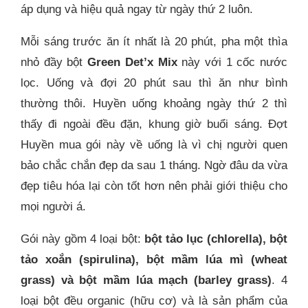
áp dụng và hiệu quả ngay từ ngày thứ 2 luôn.
Mỗi sáng trước ăn ít nhất là 20 phút, pha một thìa
nhỏ đầy bột
Green Det’x Mix
này với 1 cốc nước
lọc. Uống và đợi 20 phút sau thì ăn như bình
thường thôi. Huyền uống khoảng ngày thứ 2 thì
thấy đi ngoài đều đặn, khung giờ buổi sáng. Đợt
Huyền mua gói này về uống là vì chị người quen
bảo chắc chắn đẹp da sau 1 tháng. Ngờ đâu da vừa
đẹp tiêu hóa lại còn tốt hơn nên phải giới thiệu cho
mọi người á.
Gói này gồm 4 loại bột:
bột tảo lục (chlorella), bột
tảo xoắn (spirulina), bột mầm lúa mì (wheat
grass) và bột mầm lúa mạch (barley grass)
. 4
loại bột đều organic (hữu cơ) và là sản phẩm của