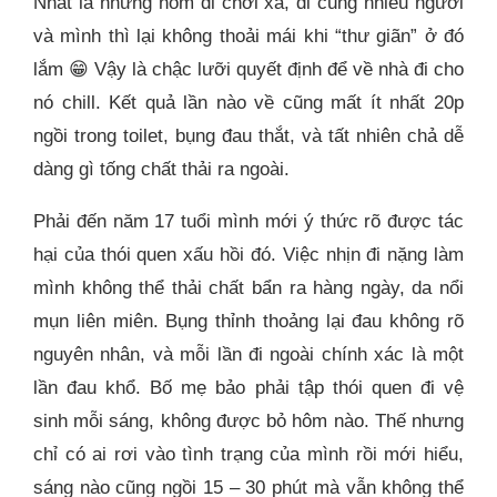
Nhất là những hôm đi chơi xa, đi cùng nhiều người
và mình thì lại không thoải mái khi “thư giãn” ở đó
lắm
😁
Vậy là chậc lưỡi quyết định để về nhà đi cho
nó chill. Kết quả lần nào về cũng mất ít nhất 20p
ngồi trong toilet, bụng đau thắt, và tất nhiên chả dễ
dàng gì tống chất thải ra ngoài.
Phải đến năm 17 tuổi mình mới ý thức rõ được tác
hại của thói quen xấu hồi đó. Việc nhịn đi nặng làm
mình không thể thải chất bẩn ra hàng ngày, da nổi
mụn liên miên. Bụng thỉnh thoảng lại đau không rõ
nguyên nhân, và mỗi lần đi ngoài chính xác là một
lần đau khổ. Bố mẹ bảo phải tập thói quen đi vệ
sinh mỗi sáng, không được bỏ hôm nào. Thế nhưng
chỉ có ai rơi vào tình trạng của mình rồi mới hiểu,
sáng nào cũng ngồi 15 – 30 phút mà vẫn không thể