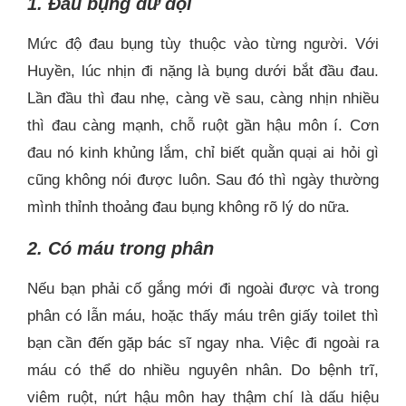
1. Đau bụng dữ dội
Mức độ đau bụng tùy thuộc vào từng người. Với
Huyền, lúc nhịn đi nặng là bụng dưới bắt đầu đau.
Lần đầu thì đau nhẹ, càng về sau, càng nhịn nhiều
thì đau càng mạnh, chỗ ruột gần hậu môn í. Cơn
đau nó kinh khủng lắm, chỉ biết quằn quại ai hỏi gì
cũng không nói được luôn. Sau đó thì ngày thường
mình thỉnh thoảng đau bụng không rõ lý do nữa.
2. Có máu trong phân
Nếu bạn phải cố gắng mới đi ngoài được và trong
phân có lẫn máu, hoặc thấy máu trên giấy toilet thì
bạn cần đến gặp bác sĩ ngay nha. Việc đi ngoài ra
máu có thể do nhiều nguyên nhân. Do bệnh trĩ,
viêm ruột, nứt hậu môn hay thậm chí là dấu hiệu