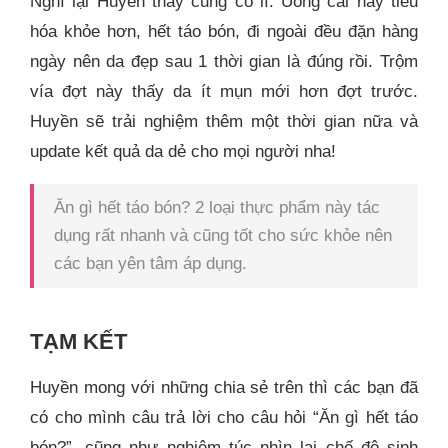
Nghĩ lại Huyền thấy cũng có lí. Uống cái này tiêu
hóa khỏe hơn, hết táo bón, đi ngoài đều đặn hàng
ngày nên da đẹp sau 1 thời gian là đúng rồi. Trộm
vía đợt này thấy da ít mụn mới hơn đợt trước.
Huyền sẽ trải nghiệm thêm một thời gian nữa và
update kết quả da dẻ cho mọi người nha!
Ăn gì hết táo bón? 2 loại thực phẩm này tác
dụng rất nhanh và cũng tốt cho sức khỏe nên
các bạn yên tâm áp dụng.
TẠM KẾT
Huyền mong với những chia sẻ trên thì các bạn đã
có cho mình câu trả lời cho câu hỏi “Ăn gì hết táo
bón?”, cũng như nghiêm túc nhìn lại chế độ sinh