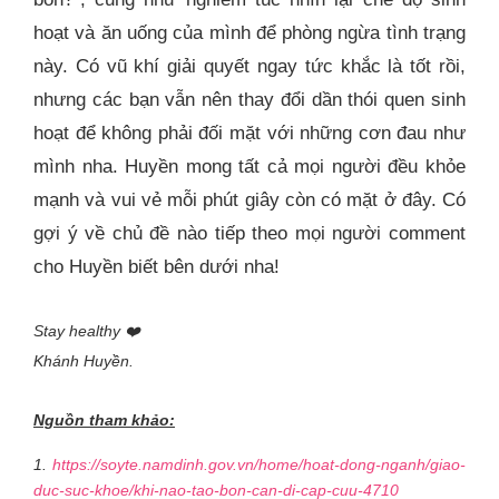
hoạt và ăn uống của mình để phòng ngừa tình trạng
này. Có vũ khí giải quyết ngay tức khắc là tốt rồi,
nhưng các bạn vẫn nên thay đổi dần thói quen sinh
hoạt để không phải đối mặt với những cơn đau như
mình nha. Huyền mong tất cả mọi người đều khỏe
mạnh và vui vẻ mỗi phút giây còn có mặt ở đây. Có
gợi ý về chủ đề nào tiếp theo mọi người comment
cho Huyền biết bên dưới nha!
Stay healthy ❤️
Khánh Huyền.
Nguồn tham khảo:
1.
https://soyte.namdinh.gov.vn/home/hoat-dong-nganh/giao-
duc-suc-khoe/khi-nao-tao-bon-can-di-cap-cuu-4710