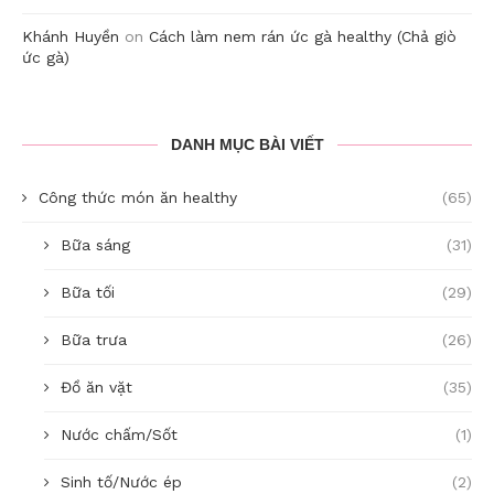
Khánh Huyền
on
Cách làm nem rán ức gà healthy (Chả giò
ức gà)
DANH MỤC BÀI VIẾT
Công thức món ăn healthy
(65)
Bữa sáng
(31)
Bữa tối
(29)
Bữa trưa
(26)
Đồ ăn vặt
(35)
Nước chấm/Sốt
(1)
Sinh tố/Nước ép
(2)