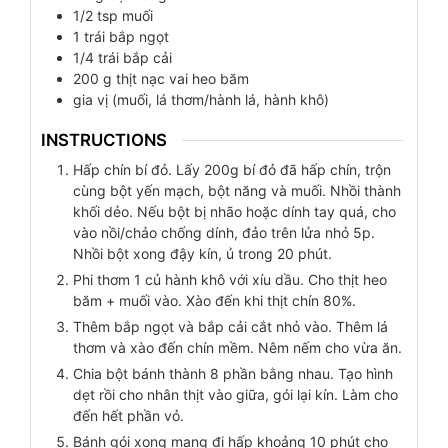
1/2
tsp
muối
1
trái
bắp ngọt
1/4
trái
bắp cải
200
g
thịt nạc vai heo băm
gia vị (muối, lá thơm/hành lá, hành khô)
INSTRUCTIONS
Hấp chín bí đỏ. Lấy 200g bí đỏ đã hấp chín, trộn
cùng bột yến mạch, bột năng và muối. Nhồi thành
khối dẻo. Nếu bột bị nhão hoặc dính tay quá, cho
vào nồi/chảo chống dính, đảo trên lửa nhỏ 5p.
Nhồi bột xong đậy kín, ủ trong 20 phút.
Phi thơm 1 củ hành khô với xíu dầu. Cho thịt heo
băm + muối vào. Xào đến khi thịt chín 80%.
Thêm bắp ngọt và bắp cải cắt nhỏ vào. Thêm lá
thơm và xào đến chín mềm. Nêm nếm cho vừa ăn.
Chia bột bánh thành 8 phần bằng nhau. Tạo hình
dẹt rồi cho nhân thịt vào giữa, gói lại kín. Làm cho
đến hết phần vỏ.
Bánh gói xong mang đi hấp khoảng 10 phút cho