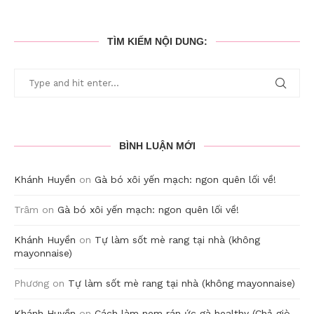
TÌM KIẾM NỘI DUNG:
BÌNH LUẬN MỚI
Khánh Huyền
on
Gà bó xôi yến mạch: ngon quên lối về!
Trâm
on
Gà bó xôi yến mạch: ngon quên lối về!
Khánh Huyền
on
Tự làm sốt mè rang tại nhà (không
mayonnaise)
Phương
on
Tự làm sốt mè rang tại nhà (không mayonnaise)
Khánh Huyền
on
Cách làm nem rán ức gà healthy (Chả giò