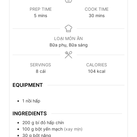
PREP TIME
COOK TIME
5
mins
30
mins
LOẠI MÓN ĂN
Bữa phụ, Bữa sáng
SERVINGS
CALORIES
8
cái
104
kcal
EQUIPMENT
1 nồi hấp
INGREDIENTS
200
g
bí đỏ hấp chín
100
g
bột yến mạch
(xay mịn)
30
g
bột năng