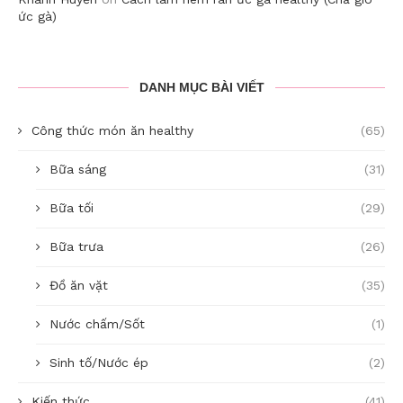
ức gà)
DANH MỤC BÀI VIẾT
Công thức món ăn healthy
(65)
Bữa sáng
(31)
Bữa tối
(29)
Bữa trưa
(26)
Đồ ăn vặt
(35)
Nước chấm/Sốt
(1)
Sinh tố/Nước ép
(2)
Kiến thức
(41)