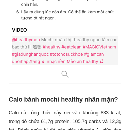
chín hẳn.
Lấy ra dùng lúc còn ấm. Có thể ăn kèm một chút
tương ớt rất ngon.
VIDEO
@healthymeo
Mochi nhân thịt healthy ngon lắm các
bác thử iii 🥰🥰
#healthy
#eatclean
#MAGICVietnam
#giadunghanquoc
#totchosuckhoe
#giamcan
#noihap2tang
♬ nhạc nền Mèo ăn healthy 🍒
Calo bánh mochi healthy nhân mặn?
Calo cả công thức này rơi vào khoảng 833 kcal,
trong đó chứa 61,7g protein, 105,7g carbs và 12,3g