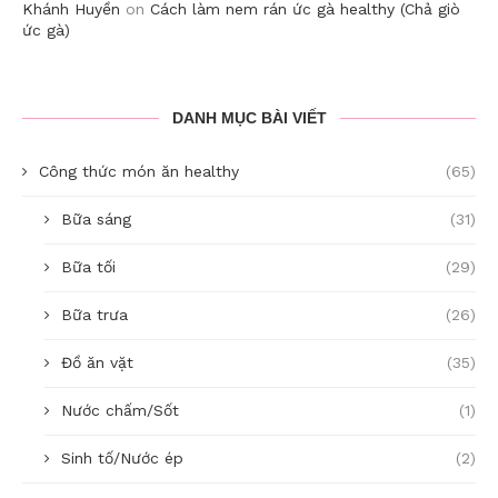
Khánh Huyền
on
Cách làm nem rán ức gà healthy (Chả giò
ức gà)
DANH MỤC BÀI VIẾT
Công thức món ăn healthy
(65)
Bữa sáng
(31)
Bữa tối
(29)
Bữa trưa
(26)
Đồ ăn vặt
(35)
Nước chấm/Sốt
(1)
Sinh tố/Nước ép
(2)