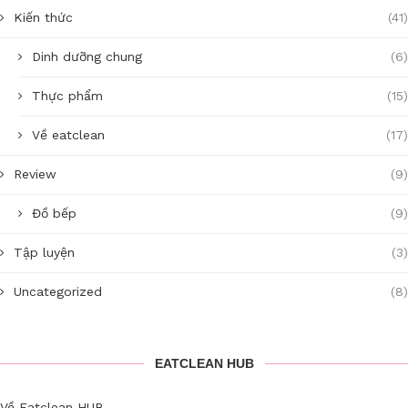
Kiến thức
(41)
Dinh dưỡng chung
(6)
Thực phẩm
(15)
Về eatclean
(17)
Review
(9)
Đồ bếp
(9)
Tập luyện
(3)
Uncategorized
(8)
EATCLEAN HUB
Về Eatclean HUB