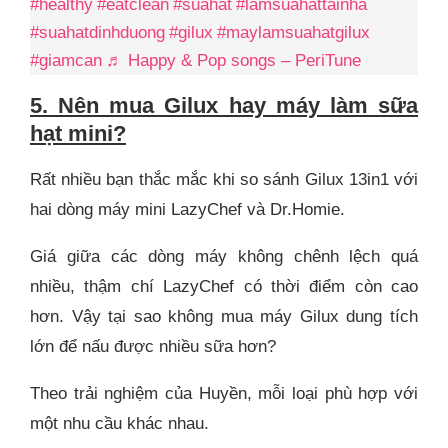
#healthy
#eatclean
#suahat
#lamsuahattainha
#suahatdinhduong
#gilux
#maylamsuahatgilux
#giamcan
♬ Happy & Pop songs – PeriTune
5. Nên mua Gilux hay máy làm sữa
hạt mini?
Rất nhiều bạn thắc mắc khi so sánh Gilux 13in1 với
hai dòng máy mini LazyChef và Dr.Homie.
Giá giữa các dòng máy không chênh lệch quá
nhiều, thậm chí LazyChef có thời điểm còn cao
hơn. Vậy tại sao không mua máy Gilux dung tích
lớn để nấu được nhiều sữa hơn?
Theo trải nghiệm của Huyền, mỗi loại phù hợp với
một nhu cầu khác nhau.