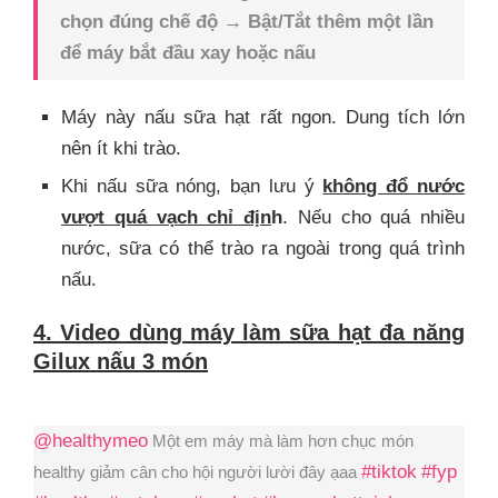
chọn đúng chế độ → Bật/Tắt thêm một lần
để máy bắt đầu xay hoặc nấu
Máy này nấu sữa hạt rất ngon. Dung tích lớn
nên ít khi trào.
Khi nấu sữa nóng, bạn lưu ý
không đổ nước
vượt quá vạch chỉ địn
h
. Nếu cho quá nhiều
nước, sữa có thể trào ra ngoài trong quá trình
nấu.
4. Video dùng máy làm sữa hạt đa năng
Gilux nấu 3 món
@healthymeo
Một em máy mà làm hơn chục món
#tiktok
#fyp
healthy giảm cân cho hội người lười đây ạaa