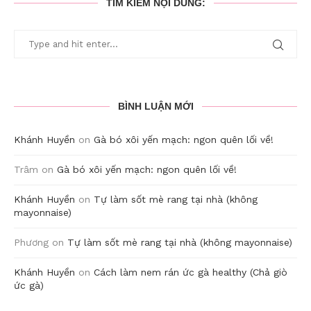
TÌM KIẾM NỘI DUNG:
BÌNH LUẬN MỚI
Khánh Huyền
on
Gà bó xôi yến mạch: ngon quên lối về!
Trâm
on
Gà bó xôi yến mạch: ngon quên lối về!
Khánh Huyền
on
Tự làm sốt mè rang tại nhà (không
mayonnaise)
Phương
on
Tự làm sốt mè rang tại nhà (không mayonnaise)
Khánh Huyền
on
Cách làm nem rán ức gà healthy (Chả giò
ức gà)