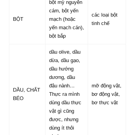
bột mỳ nguyên
cám, bột yến
các loại bột
BỘT
mạch (hoặc
tinh chế
yến mạch cán),
bột bắp
dầu olive, dầu
dừa, dầu gạo,
dầu hướng
dương, dầu
đậu nành…
mỡ động vật,
DẦU, CHẤT
Thực ra mình
bơ động vật,
BÉO
dùng dầu thực
bơ thực vật
vật gì cũng
được, nhưng
dùng ít thôi