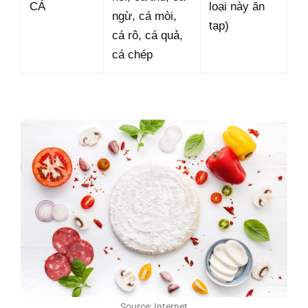
CÁ
loại này ăn
ngừ, cá mòi,
tạp)
cá rô, cá quả,
cá chép
Source: Internet