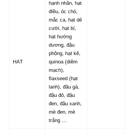
hạnh nhân, hạt
điều, óc chó,
mắc ca, hạt dẻ
cười, hạt bí,
hạt hướng
dương, đậu
phộng, hạt kê,
HẠT
quinoa (diêm
mạch),
flaxseed (hạt
lanh), đậu gà,
đậu đỏ, đậu
đen, đậu xanh,
mè đen, mè
trắng …