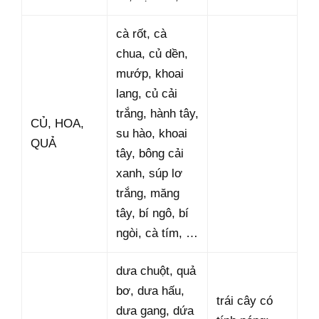
cà rốt, cà
chua, củ dền,
mướp, khoai
lang, củ cải
trắng, hành tây,
CỦ, HOA,
su hào, khoai
QUẢ
tây, bông cải
xanh, súp lơ
trắng, măng
tây, bí ngô, bí
ngòi, cà tím, …
dưa chuột, quả
bơ, dưa hấu,
trái cây có
dưa gang, dứa