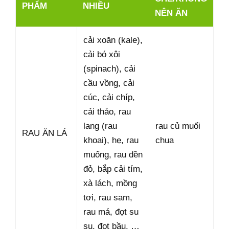
PHẨM
NHIỀU
NÊN ĂN
cải xoăn (kale),
cải bó xôi
(spinach), cải
cầu vồng, cải
cúc, cải chíp,
cải thảo, rau
lang (rau
rau củ muối
RAU ĂN LÁ
khoai), hẹ, rau
chua
muống, rau dền
đỏ, bắp cải tím,
xà lách, mồng
tơi, rau sam,
rau má, đọt su
su, đọt bầu, …