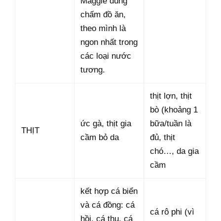
Maggie dùng
chấm đồ ăn,
theo mình là
ngon nhất trong
các loại nước
tương.
thịt lợn, thịt
bò (khoảng 1
ức gà, thịt gia
bữa/tuần là
THỊT
cầm bỏ da
đủ, thịt
chó…, da gia
cầm
kết hợp cá biển
và cá đồng: cá
cá rô phi (vì
hồi, cá thu, cá