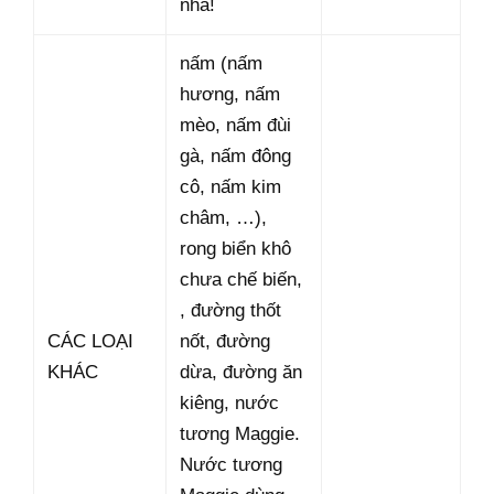
nha!
nấm (nấm
hương, nấm
mèo, nấm đùi
gà, nấm đông
cô, nấm kim
châm, …),
rong biển khô
chưa chế biến,
, đường thốt
CÁC LOẠI
nốt, đường
KHÁC
dừa, đường ăn
kiêng, nước
tương Maggie.
Nước tương