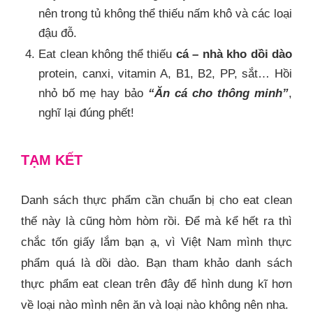
nên trong tủ không thể thiếu nấm khô và các loại
đậu đỗ.
Eat clean không thể thiếu
cá – nhà kho dồi dào
protein, canxi, vitamin A, B1, B2, PP, sắt… Hồi
nhỏ bố mẹ hay bảo
“Ăn cá cho thông minh”
,
nghĩ lại đúng phết!
TẠM KẾT
Danh sách thực phẩm cần chuẩn bị cho eat clean
thế này là cũng hòm hòm rồi. Để mà kể hết ra thì
chắc tốn giấy lắm bạn ạ, vì Việt Nam mình thực
phẩm quá là dồi dào. Bạn tham khảo danh sách
thực phẩm eat clean trên đây để hình dung kĩ hơn
về loại nào mình nên ăn và loại nào không nên nha.