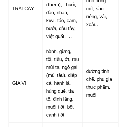
tính nóng:
(thơm), chuối,
TRÁI CÂY
mít, sầu
đào, nhãn,
riêng, vải,
kiwi, táo, cam,
xoài…
bưởi, dâu tây,
việt quất, …
hành, gừng,
tỏi, tiêu, ớt, rau
mùi ta, ngò gai
đường tinh
(mùi tàu), diếp
chế, phụ gia
GIA VỊ
cá, hành lá,
thực phẩm,
húng quế, tía
muối
tô, đinh lăng,
muối i ốt, bột
canh i ốt