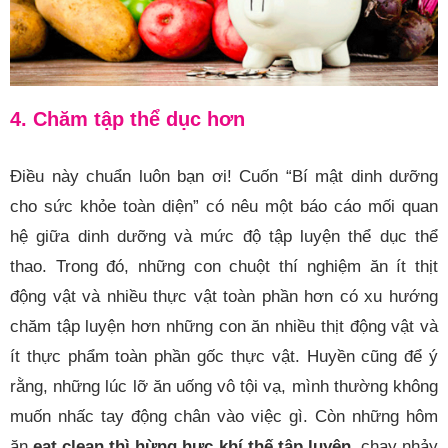
4. Chăm tập thể dục hơn
Điều này chuẩn luôn bạn ơi! Cuốn “Bí mật dinh dưỡng
cho sức khỏe toàn diện” có nêu một báo cáo mối quan
hệ giữa dinh dưỡng và mức độ tập luyện thể dục thể
thao. Trong đó, những con chuột thí nghiệm ăn ít thịt
động vật và nhiều thực vật toàn phần hơn có xu hướng
chăm tập luyện hơn những con ăn nhiều thịt động vật và
ít thực phẩm toàn phần gốc thực vật. Huyền cũng để ý
rằng, những lúc lỡ ăn uống vô tội vạ, mình thường không
muốn nhấc tay động chân vào việc gì. Còn những hôm
ăn
eat clean thì hừng hực khí thế tập luyện
, chạy nhảy