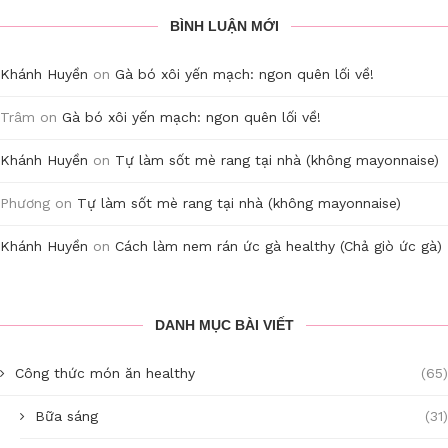
BÌNH LUẬN MỚI
Khánh Huyền
on
Gà bó xôi yến mạch: ngon quên lối về!
Trâm
on
Gà bó xôi yến mạch: ngon quên lối về!
Khánh Huyền
on
Tự làm sốt mè rang tại nhà (không mayonnaise)
Phương
on
Tự làm sốt mè rang tại nhà (không mayonnaise)
Khánh Huyền
on
Cách làm nem rán ức gà healthy (Chả giò ức gà)
DANH MỤC BÀI VIẾT
Công thức món ăn healthy
(65)
Bữa sáng
(31)