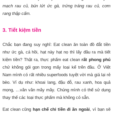
mạch rau củ, bún lứt ức gà, trứng tráng rau củ, cơm
rang thập cẩm.
3. Tiết kiệm tiền
Chắc bạn đang suy nghĩ: Eat clean ăn toàn đồ đắt tiền
như ức gà, cá hồi, hạt này hạt nọ thì lấy đâu ra mà tiết
kiệm tiền? Thật ra, thực phẩm eat clean
rất phong phú
chứ không gói gọn trong mấy loại kể trên đâu. Ở Việt
Nam mình có rất nhiều superfoods tuyệt vời mà giá lại rẻ
bèo. Ví dụ như: khoai lang, đậu đỗ, rau xanh, hoa quả
mọng, …vân vân mây mây. Chúng mình có thể sử dụng
thay thế các loại thực phẩm mà không có sẵn.
Eat clean cũng
hạn chế chi tiền đi ăn ngoài
, vì bạn sẽ