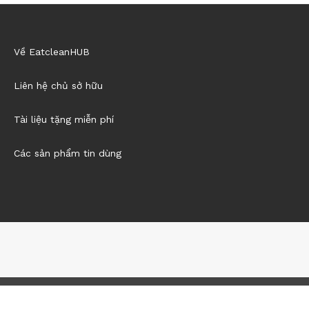
Về EatcleanHUB
Liên hệ chủ sở hữu
Tài liệu tặng miễn phí
Các sản phẩm tin dùng
@2021 - All Right Reserved. Designed and Developed by
Eatclean
HUB