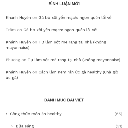
BÌNH LUẬN MỚI
Khánh Huyền
on
Gà bó xôi yến mạch: ngon quên lối về!
Trâm
on
Gà bó xôi yến mạch: ngon quên lối về!
Khánh Huyền
on
Tự làm sốt mè rang tại nhà (không
mayonnaise)
Phương
on
Tự làm sốt mè rang tại nhà (không mayonnaise)
Khánh Huyền
on
Cách làm nem rán ức gà healthy (Chả giò
ức gà)
DANH MỤC BÀI VIẾT
Công thức món ăn healthy
(65)
Bữa sáng
(31)